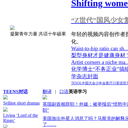
Shifting women
“Z世代”国风少女
年轻的视频内容创作者
凝聚青年力量 共话十年硕果
化。
Waist-to-hip ratio can sh..
梨型身材才是健康身材
Artist corners a niche ma..
化学博士“不务正业”搞
学杂志封面
TESOL中国大会
少年会客厅
21英语官
TEENS对话
翻译
|
口语
英语学习
Selling short dramas
英国副首相辞职！外媒：被举报后“愤怒中
职”
Living ‘Lord of the
美国放出外星人消息了吗？马斯克的解释
Rings’
了……