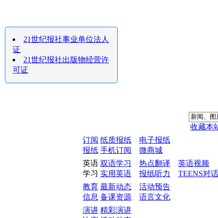
╳
21世纪报社事业单位法人
证
21世纪报社出版物经营许
可证
收藏本
订阅
纸质报纸
电子报纸
报纸
手机订阅
微商城
英语
双语学习
热点翻译
英语视频
学习
实用英语
报纸听力
TEENS对
教育
最新动态
活动预告
信息
备课资源
语言文化
演讲
精彩演讲