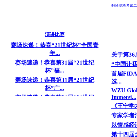
[翻译]
从中国回法国的飞机上，马
翻译资格考试二
丸？ 你想试...
克龙说了这...
“这不对劲！” 美
[翻译]
外媒爆料美国监听韩国高
布首个...
层！韩方：多...
演讲比赛
“速溶啤酒”来了
赛场速递！恭喜“21世纪杯”全国青
[翻译]
现场视频！东部战区组织联
将推出“...
年...
关于第36
合演练，持...
赛场速递！恭喜第31届“21世纪
“中国让我
数字烹饪时代来了
[翻译]
黄渤说法语逗乐马克龙冲上
杯”福...
糕“出炉”，...
首届FI
热搜！背后...
赛场速递！恭喜第31届“21世纪
选...
用魔法打败魔法！
杯”广...
WZU Glob
[翻译]
最高判136年？那特朗普如
美，教授一...
Immersi...
赛场速递！恭喜第31届“21世纪
果坐牢了还...
杯”湖...
《王宁学术
澳大利亚前总理：
[图观]
这部奥斯卡最佳动画电影的
赛场速递！恭喜第31届“21世纪
专家学者
国犯了一...
续作，终于...
杯”广...
以情感经济
赛场速递！恭喜第31届“21世纪
[翻译]
再次“预计下周二”！特朗普
第十四届全