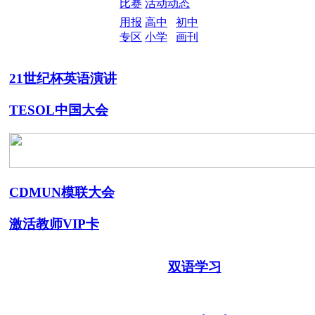
比赛
活动动态
用报
高中
初中
专区
小学
画刊
21世纪杯英语演讲
TESOL中国大会
CDMUN模联大会
激活教师VIP卡
双语学习