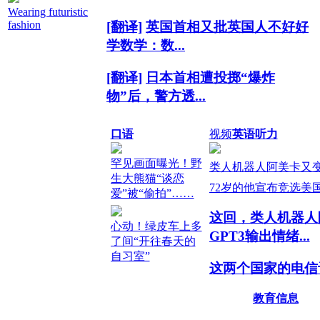
Wearing futuristic
fashion
[翻译]
英国首相又批英国人不好好
学数学：数...
[翻译]
日本首相遭投掷“爆炸
物”后，警方透...
[翻译]
抓了！美国泄密事件嫌疑人
口语
视频
英语听力
被逮捕，竟...
罕见画面曝光！野
类人机器人阿美卡又变强
[翻译]
300万人在线！就为了看马
生大熊猫“谈恋
72岁的他宣布竞选美国
爱”被“偷拍”……
斯克狂怼BBC...
这回，类人机器人
心动！绿皮车上多
[翻译]
谁炸了“北溪”？特朗普：是
GPT3输出情绪...
了间“开往春天的
谁我不说
自习室”
这两个国家的电信
[翻译]
岛内有人说大陆高铁没靠
上AI了，...
背？国台办发...
教育信息
已灭绝猛犸象DN