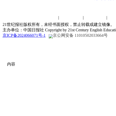
杯”云...
要被捕，...
赛场速递！恭喜第31届“21世纪
杯”山...
联系我们
|
诚聘英才
|
演讲比赛
|
关
主办
21世纪报社版权所有，未经书面授权，禁止转载或建立镜像。
赛场速递！恭喜第31届“21世纪
主办单位：中国日报社 Copyright by 21st Century English Educat
杯”上...
京ICP备2024066071号-1
京公网安备 11010502033664号
内容